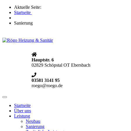
Aktuelle Seite:
Startseite
Sanierung
Hauptstr. 6
02829 Schöpstal OT Ebersbach
03581 3141 95
roego@roego.de
Toggle
navigation
Startseite
Über uns
Leistung
Neubau
Sanierung